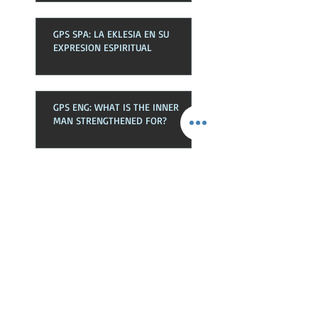
GPS SPA: LA EKLESIA EN SU
EXPRESION ESPIRITUAL
GPS ENG: WHAT IS THE INNER
MAN STRENGTHENED FOR?
Busca Por Tags
Bendiciones
Deudas
Dios
Espiritu
Hablar
Hijos
Jesucristo
Jesus
Libre
Listos
Oración
Peticiones
Poder
Proposito
Restauración
Sed
Senorio
Victoria
autoridad
batalla
casco
cinturon
cinturón
coraza
delegada
descansar
disenados
diseñados
efectos
eres
esclavos
espada
fruto
fuerza
futuro
impacto
justicia
llevar