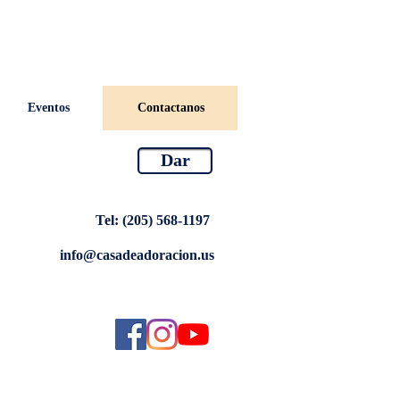
Eventos
Contactanos
Dar
Tel:
‭(205) 568-1197‬
info@casadeadoracion.us