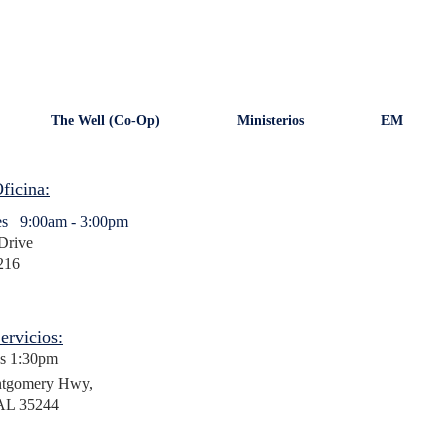
The Well (Co-Op)
Ministerios
EM
ficina:
nes 9:00am - 3:00pm
Drive
216
ervicios:
as 1:30pm
ntgomery Hwy,
AL 35244