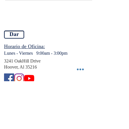
Dar
Horario de Oficina:
Lunes - Viernes 9:00am - 3:00pm
3241 OakHill Drive
Hoover, Al 35216
info@casadeadoracion.us
Tel:
‭(205)
568-1197
Horario de Servicios:
Domingos a las 1:30pm
2053 Old Montgomery Hwy,
Birmingham, AL 35244