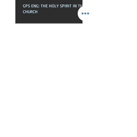
GPS ENG: THE HOLY SPIRIT IN THE
CHURCH
GPS SPA: EL ESPÍRITU SANTO EN
LA EKLESIA
GPS ENG: NEWNESS OF LIFE
GPS SPA: NOVEDAD DE VIDA
Busca Por Tags