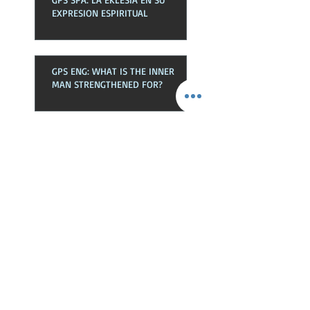
EXPRESION ESPIRITUAL
GPS ENG: WHAT IS THE INNER
MAN STRENGTHENED FOR?
Busca Por Tags
Bendiciones
Deudas
Dios
Espiritu
Hablar
Hijos
Jesucristo
Jesus
Libre
Listos
Oración
Peticiones
Poder
Proposito
Restauración
Sed
Senorio
Victoria
autoridad
batalla
casco
cinturon
cinturón
coraza
delegada
descansar
disenados
diseñados
efectos
eres
esclavos
espada
fruto
fuerza
futuro
impacto
justicia
llevar
miedo
motivos
muerte
necesitas
palabra de Dios
pascua
pilares
preparate
prepárate
producir
reino