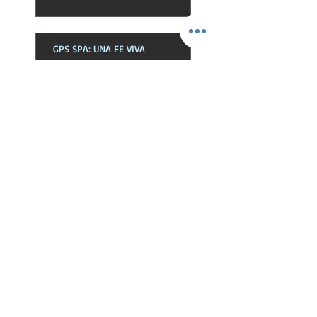
GPS SPA: UNA FE VIVA
GPS ENG: REVELATION THROUGH
THE HOLY SPIRIT
GPS SPA: LA REVELACIÓN POR EL
ESPÍRITU SANTO
GPS ENG: THE HOLY SPIRIT IN THE
CHURCH