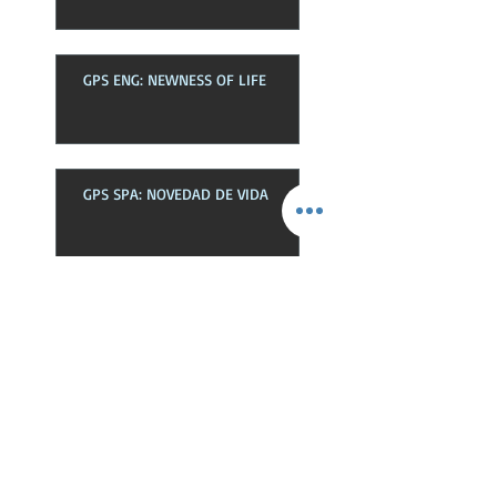
GPS ENG: NEWNESS OF LIFE
GPS SPA: NOVEDAD DE VIDA
Busca Por Tags
Bendiciones
Deudas
Dios
Espiritu
Hablar
Hijos
Jesucristo
Jesus
Libre
Listos
Oración
Peticiones
Poder
Proposito
Restauración
Sed
Senorio
Victoria
autoridad
batalla
casco
cinturon
cinturón
coraza
delegada
descansar
disenados
diseñados
efectos
eres
esclavos
espada
fruto