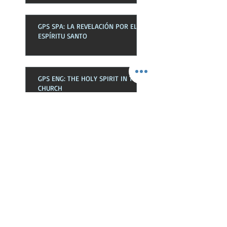
GPS SPA: LA REVELACIÓN POR EL
ESPÍRITU SANTO
GPS ENG: THE HOLY SPIRIT IN THE
CHURCH
GPS SPA: EL ESPÍRITU SANTO EN
LA EKLESIA
GPS ENG: NEWNESS OF LIFE