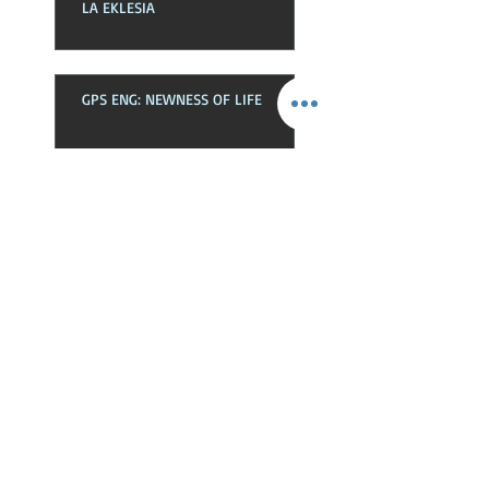
LA EKLESIA
GPS ENG: NEWNESS OF LIFE
GPS SPA: NOVEDAD DE VIDA
GPS SPA: LA EKLESIA EN SU
EXPRESION ESPIRITUAL
GPS ENG: WHAT IS THE INNER
MAN STRENGTHENED FOR?