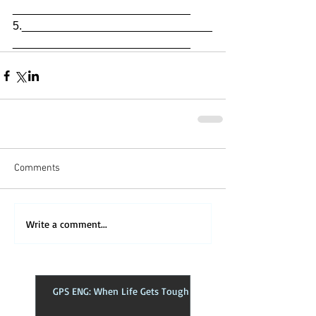
____________________________
5.______________________________
____________________________
Comments
Write a comment...
GPS ENG: When Life Gets Tough