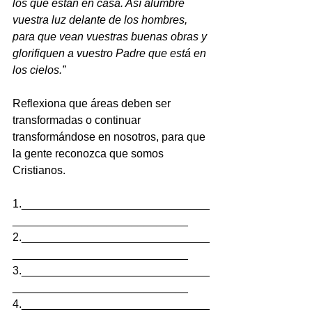
los que están en casa. Así alumbre 
vuestra luz delante de los hombres, 
para que vean vuestras buenas obras y 
glorifiquen a vuestro Padre que está en 
los cielos.”
Reflexiona que áreas deben ser 
transformadas o continuar 
transformándose en nosotros, para que 
la gente reconozca que somos 
Cristianos.
1.______________________________
____________________________
2.______________________________
____________________________
3.______________________________
____________________________
4.______________________________