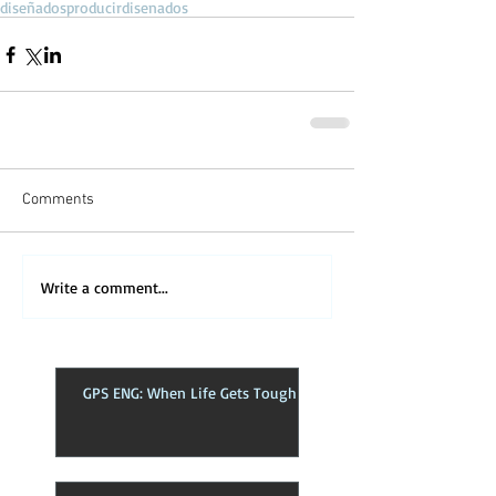
diseñados
producir
disenados
Comments
Write a comment...
GPS ENG: When Life Gets Tough