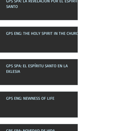
GPS SPA: LA REVELACIÓN POR EL ESPÍRITU
Boletines pasados
SANTO
GPS ENG: THE HOLY SPIRIT IN THE CHURCH
GPS SPA: EL ESPÍRITU SANTO EN LA
EKLESIA
GPS ENG: NEWNESS OF LIFE
GPS SPA: NOVEDAD DE VIDA