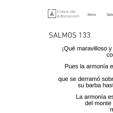
Casa de
Inicio
Qui
Adoración
SALMOS 133
¡Qué maravilloso y
co
 Pues la armonía es tan preciosa como el aceite de la 
que se derramó sobre
su barba hast
 La armonía e
del monte
m