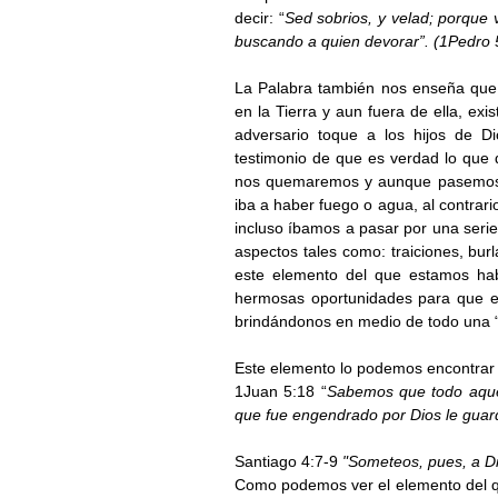
decir: “
Sed sobrios, y velad; porque 
buscando a quien devorar”. (1Pedro 
La Palabra también nos enseña que a
en la Tierra y aun fuera de ella, ex
adversario toque a los hijos de 
testimonio de que es verdad lo que 
nos quemaremos y aunque pasemos p
iba a haber fuego o agua, al contrario
incluso íbamos a pasar por una serie
aspectos tales como: traiciones, bur
este elemento del que estamos habl
hermosas oportunidades para que el p
brindándonos en medio de todo una “
Este elemento lo podemos encontrar e
1Juan 5:18 “
Sabemos que todo aquel
que fue engendrado por Dios le guarda
Santiago 4:7-9 
"Someteos, pues, a Dio
Como podemos ver el elemento del qu