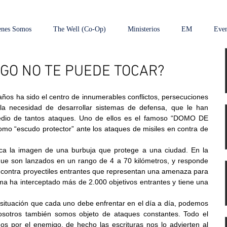
enes Somos
The Well (Co-Op)
Ministerios
EM
Even
GO NO TE PUEDE TOCAR?
ños ha sido el centro de innumerables conflictos, persecuciones 
a necesidad de desarrollar sistemas de defensa, que le han 
medio de tantos ataques. Uno de ellos es el famoso “DOMO DE 
o “escudo protector” ante los ataques de misiles en contra de 
a la imagen de una burbuja que protege a una ciudad. En la 
 que son lanzados en un rango de 4 a 70 kilómetros, y responde 
r contra proyectiles entrantes que representan una amenaza para 
ema 
ha interceptado más de 2.000 objetivos
entrantes y tiene una 
 situación que cada uno debe enfrentar en el día a día, podemos 
osotros también somos objeto de ataques constantes. Todo el 
 por el enemigo, de hecho las escrituras nos lo advierten al 