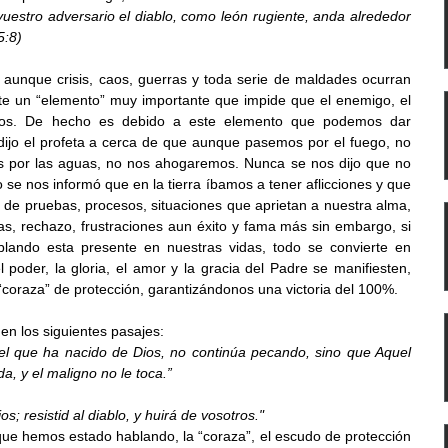
vuestro adversario el diablo, como león rugiente, anda alrededor 
5:8)
unque crisis, caos, guerras y toda serie de maldades ocurran 
iste un “elemento” muy importante que impide que el enemigo, el 
Dios. De hecho es debido a este elemento que podemos dar 
dijo el profeta a cerca de que aunque pasemos por el fuego, no 
or las aguas, no nos ahogaremos. Nunca se nos dijo que no 
 se nos informó que en la tierra íbamos a tener aflicciones y que 
 de pruebas, procesos, situaciones que aprietan a nuestra alma, 
las, rechazo, frustraciones aun éxito y fama más sin embargo, si 
ando esta presente en nuestras vidas, todo se convierte en 
oder, la gloria, el amor y la gracia del Padre se manifiesten, 
coraza” de protección, garantizándonos una victoria del 100%.
n los siguientes pasajes:
 que ha nacido de Dios, no continúa pecando, sino que Aquel 
, y el maligno no le toca.”
s; resistid al diablo, y huirá de vosotros."
e hemos estado hablando, la “coraza”, el escudo de protección 