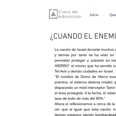
Casa de
Inicio
Qui
Adoración
¿CUANDO EL ENEMI
La nación de Israel durante muchos a
y demás por tanto se ha visto en l
permitido proteger y subsistir en 
HIERRO” el mismo que ha servido com
Tel Aviv y demás ciudades en Israel
.
“El nombre de Domo de Hierro evoc
práctica, el sistema detecta misiles
disparando un misil interceptor Tami
el área protegida. 
A la fecha, el sist
tasa de éxito de más del 90%.” 
Ahora si reflexionamos a cerca de la
ver que al igual que esta nación n
tiempo estamos siendo bombardeados