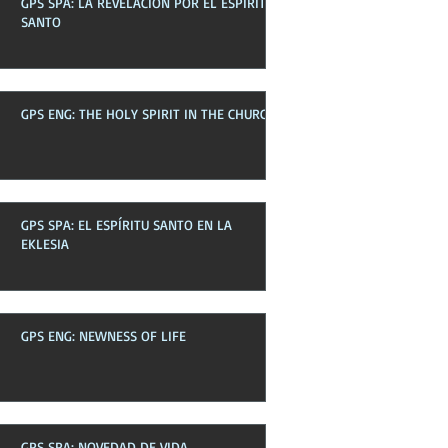
GPS SPA: LA REVELACIÓN POR EL ESPÍRITU
Boletines pasados
SANTO
GPS ENG: THE HOLY SPIRIT IN THE CHURCH
GPS SPA: EL ESPÍRITU SANTO EN LA
EKLESIA
GPS ENG: NEWNESS OF LIFE
GPS SPA: NOVEDAD DE VIDA