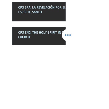
GPS SPA: LA REVELACIÓN POR EL
ESPÍRITU SANTO
GPS ENG: THE HOLY SPIRIT IN THE
CHURCH
GPS SPA: EL ESPÍRITU SANTO EN
LA EKLESIA
GPS ENG: NEWNESS OF LIFE
GPS SPA: NOVEDAD DE VIDA