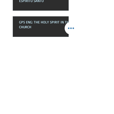
ESPÍRITU SANTO
GPS ENG: THE HOLY SPIRIT IN THE
CHURCH
GPS SPA: EL ESPÍRITU SANTO EN
LA EKLESIA
GPS ENG: NEWNESS OF LIFE
GPS SPA: NOVEDAD DE VIDA