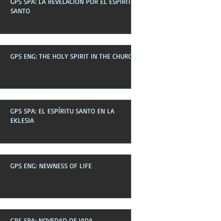
GPS SPA: LA REVELACIÓN POR EL ESPÍRITU
Boletines pasados
SANTO
GPS ENG: THE HOLY SPIRIT IN THE CHURCH
GPS SPA: EL ESPÍRITU SANTO EN LA
EKLESIA
GPS ENG: NEWNESS OF LIFE
GPS SPA: NOVEDAD DE VIDA