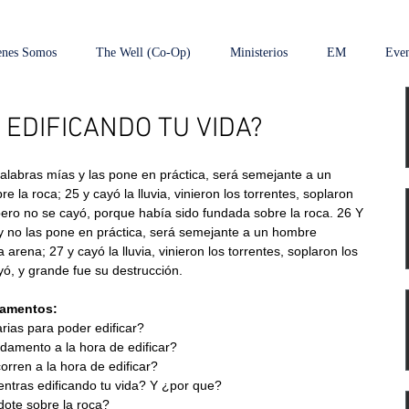
enes Somos
The Well (Co-Op)
Ministerios
EM
Even
 EDIFICANDO TU VIDA?
palabras mías y las pone en práctica, será semejante a un 
 la roca; 25 y cayó la lluvia, vinieron los torrentes, soplaron 
pero no se cayó, porque había sido fundada sobre la roca. 26 Y 
y no las pone en práctica, será semejante a un hombre 
 arena; 27 y cayó la lluvia, vinieron los torrentes, soplaron los 
yó, y grande fue su destrucción.
damentos:
rias para poder edificar?
damento a la hora de edificar?
orren a la hora de edificar?
ntras edificando tu vida? Y ¿por que?
ote sobre la roca?