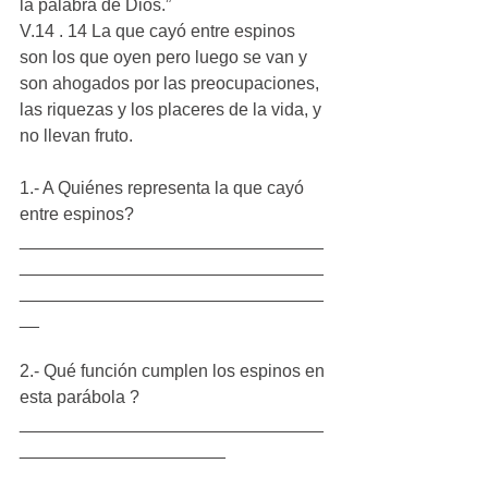
la palabra de Dios.”
V.14 . 14 La que cayó entre espinos 
son los que oyen pero luego se van y 
son ahogados por las preocupaciones, 
las riquezas y los placeres de la vida, y 
no llevan fruto.
1.- A Quiénes representa la que cayó 
entre espinos?
_______________________________
_______________________________
_______________________________
__
2.- Qué función cumplen los espinos en 
esta parábola ?
_______________________________
_____________________