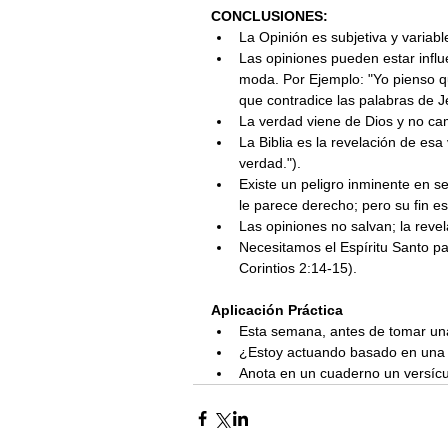
CONCLUSIONES:
La Opinión es subjetiva y variab
Las opiniones pueden estar influ
moda. Por Ejemplo: "Yo pienso qu
que contradice las palabras de J
La verdad viene de Dios y no c
La Biblia es la revelación de esa
verdad.").
Existe un peligro inminente en s
le parece derecho; pero su fin e
Las opiniones no salvan; la revel
Necesitamos el Espíritu Santo pa
Corintios 2:14-15).
Aplicación Práctica
Esta semana, antes de tomar una
¿Estoy actuando basado en una o
Anota en un cuaderno un versícul