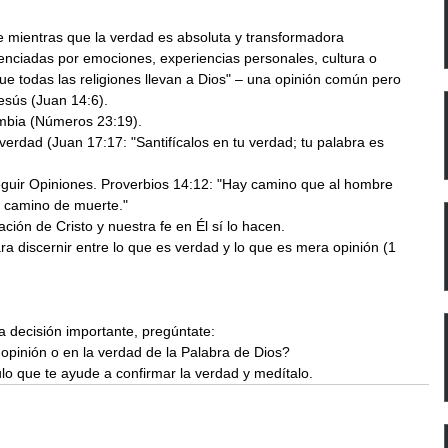
le mientras que la verdad es absoluta y transformadora
enciadas por emociones, experiencias personales, cultura o 
e todas las religiones llevan a Dios" – una opinión común pero 
esús (Juan 14:6).
ambia (Números 23:19).
 verdad (Juan 17:17: "Santifícalos en tu verdad; tu palabra es 
eguir Opiniones. Proverbios 14:12: "Hay camino que al hombre 
s camino de muerte."
ación de Cristo y nuestra fe en Él sí lo hacen.
ra discernir entre lo que es verdad y lo que es mera opinión (1 
 decisión importante, pregúntate:
pinión o en la verdad de la Palabra de Dios?
o que te ayude a confirmar la verdad y medítalo.