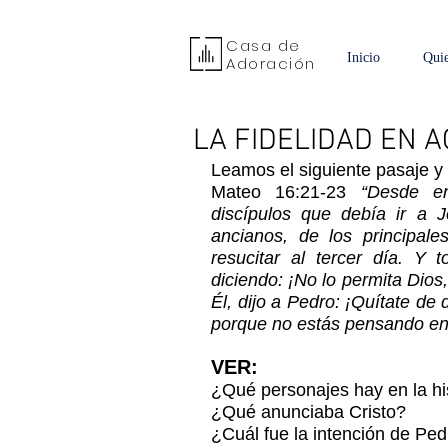
Casa de
Inicio
Qui
Adoración
LA FIDELIDAD EN A
Leamos el siguiente pasaje y
Mateo 16:21-23 
“Desde en
discípulos que debía ir a J
ancianos, de los principale
resucitar al tercer día. Y 
diciendo: ¡No lo permita Dios
Él, dijo a Pedro: ¡Quítate de
porque no estás pensando en 
VER:
¿Qué personajes hay en la hi
¿Qué anunciaba Cristo?
¿Cuál fue la intención de Pe