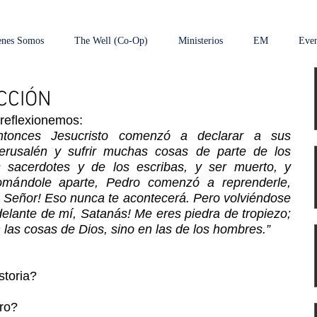
enes Somos
The Well (Co-Op)
Ministerios
EM
Even
CCIÓN
 reflexionemos:
tonces Jesucristo comenzó a declarar a sus 
erusalén y sufrir muchas cosas de parte de los 
s sacerdotes y de los escribas, y ser muerto, y 
tomándole aparte, Pedro comenzó a reprenderle, 
, Señor! Eso nunca te acontecerá. Pero volviéndose 
 delante de mí, Satanás! Me eres piedra de tropiezo; 
las cosas de Dios, sino en las de los hombres.”
storia?
dro?