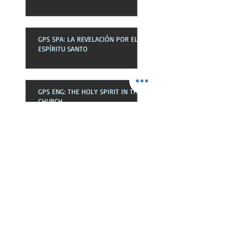
GPS SPA: LA REVELACIÓN POR EL
ESPÍRITU SANTO
GPS ENG: THE HOLY SPIRIT IN THE
CHURCH
GPS SPA: EL ESPÍRITU SANTO EN
LA EKLESIA
GPS ENG: NEWNESS OF LIFE