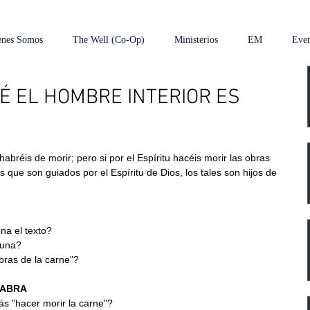
enes Somos
The Well (Co-Op)
Ministerios
EM
Even
UÉ EL HOMBRE INTERIOR ES
habréis de morir; pero si por el Espíritu hacéis morir las obras 
os que son guiados por el Espíritu de Dios, los tales son hijos de 
na el texto?
 una?
obras de la carne"?
LABRA
ás "hacer morir la carne"?