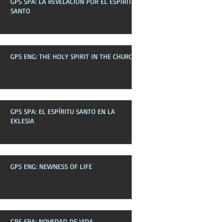
GPS SPA: LA REVELACIÓN POR EL ESPÍRITU
Boletines pasados
SANTO
GPS ENG: THE HOLY SPIRIT IN THE CHURCH
GPS SPA: EL ESPÍRITU SANTO EN LA
EKLESIA
GPS ENG: NEWNESS OF LIFE
GPS SPA: NOVEDAD DE VIDA