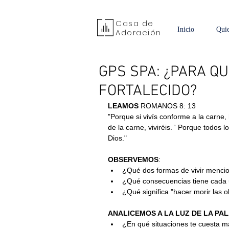
Casa de
Inicio
Qui
Adoración
GPS SPA: ¿PARA Q
FORTALECIDO?
LEAMOS
 ROMANOS 8: 13
"Porque si vivís conforme a la carne, 
de la carne, viviréis. ' Porque todos l
Dios."
OBSERVEMOS
:
﻿﻿¿Qué dos formas de vivir mencio
﻿﻿¿Qué consecuencias tiene cada
﻿﻿¿Qué significa "hacer morir las 
ANALICEMOS A LA LUZ DE LA PA
﻿﻿¿En qué situaciones te cuesta m