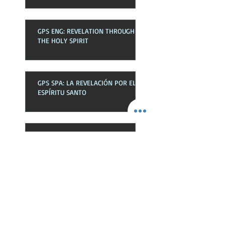
GPS ENG: REVELATION THROUGH
THE HOLY SPIRIT
GPS SPA: LA REVELACIÓN POR EL
ESPÍRITU SANTO
GPS ENG: THE HOLY SPIRIT IN THE
CHURCH
GPS SPA: EL ESPÍRITU SANTO EN
LA EKLESIA