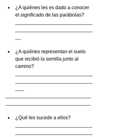
¿A quiénes les es dado a conocer 
el significado de las parábolas?
____________________________
____________________________
__ 
¿A quiénes representan el suelo 
que recibió la semilla junto al 
camino?
____________________________
____________________________
___ 
_______________________________
_______________________________
¿Qué les sucede a ellos?
____________________________
____________________________