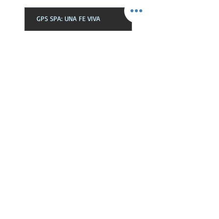
GPS SPA: UNA FE VIVA
GPS ENG: REVELATION THROUGH
THE HOLY SPIRIT
GPS SPA: LA REVELACIÓN POR EL
ESPÍRITU SANTO
GPS ENG: THE HOLY SPIRIT IN THE
CHURCH