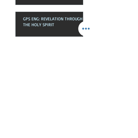
GPS ENG: REVELATION THROUGH
THE HOLY SPIRIT
GPS SPA: LA REVELACIÓN POR EL
ESPÍRITU SANTO
GPS ENG: THE HOLY SPIRIT IN THE
CHURCH
GPS SPA: EL ESPÍRITU SANTO EN
LA EKLESIA