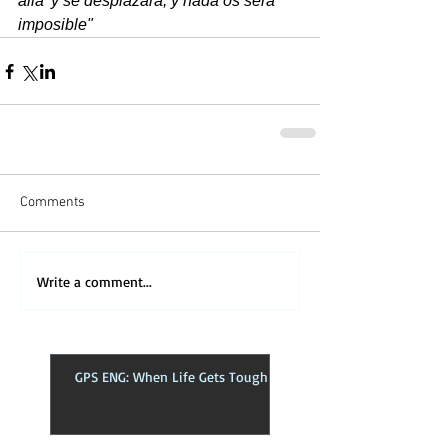
allá' y se desplazará, y nada os será 
imposible" 
Comments
Write a comment...
GPS ENG: When Life Gets Tough