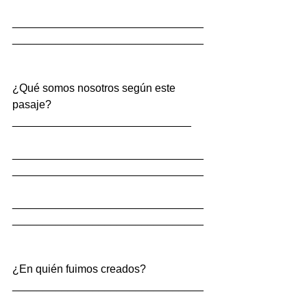
_______________________________
_______________________________
¿Qué somos nosotros según este 
pasaje?
_____________________________
_______________________________
_______________________________
_______________________________
_______________________________
¿En quién fuimos creados?
_______________________________
__________