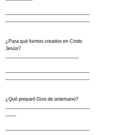
_______________________________
_______________________________
¿Para qué fuimos creados en Cristo 
Jesús?
___________________________
_______________________________
_______________________________
¿Qué preparó Dios de antemano?
_______________________________
____
_______________________________