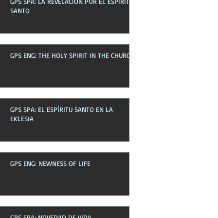
GPS SPA: LA REVELACIÓN POR EL ESPÍRITU
Boletines pasados
SANTO
GPS ENG: THE HOLY SPIRIT IN THE CHURCH
GPS SPA: EL ESPÍRITU SANTO EN LA
EKLESIA
GPS ENG: NEWNESS OF LIFE
GPS SPA: NOVEDAD DE VIDA