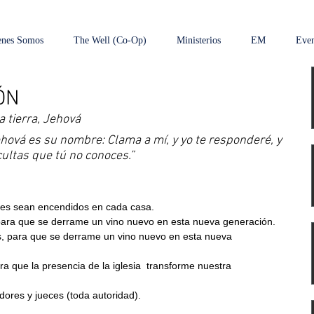
enes Somos
The Well (Co-Op)
Ministerios
EM
Even
ÓN
a tierra, Jehová
ehová es su nombre: Clama a mí, y yo te responderé, y 
ultas que tú no conoces.”
ares sean encendidos en cada casa.  
 para que se derrame un vino nuevo en esta nueva generación.  
es, para que se derrame un vino nuevo en esta nueva 
a que la presencia de la iglesia  transforme nuestra 
dores y jueces (toda autoridad).  