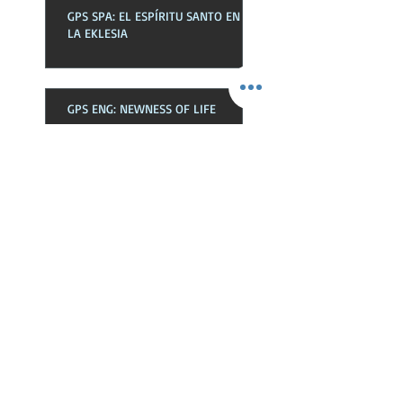
GPS SPA: EL ESPÍRITU SANTO EN
LA EKLESIA
GPS ENG: NEWNESS OF LIFE
GPS SPA: NOVEDAD DE VIDA
Busca Por Tags
Bendiciones
Deudas
Dios
Espiritu
Hablar
Hijos
Jesucristo
Jesus
Libre
Listos
Oración
Peticiones
Poder
Proposito
Restauración
Sed
Senorio
Victoria
autoridad
batalla
casco