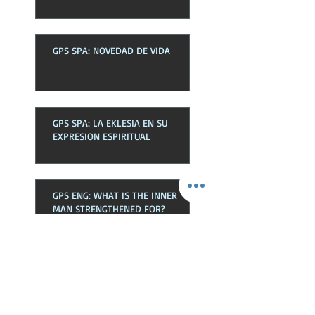
GPS SPA: NOVEDAD DE VIDA
GPS SPA: LA EKLESIA EN SU
EXPRESION ESPIRITUAL
GPS ENG: WHAT IS THE INNER
MAN STRENGTHENED FOR?
Busca Por Tags
Bendiciones
Deudas
Dios
Espiritu
Hablar
Hijos
Jesucristo
Jesus
Libre
Listos
Oración
Peticiones
Poder