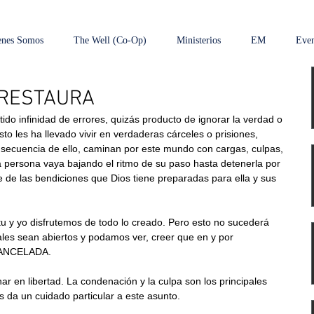
enes Somos
The Well (Co-Op)
Ministerios
EM
Even
 RESTAURA
do infinidad de errores, quizás producto de ignorar la verdad o 
sto les ha llevado vivir en verdaderas cárceles o prisiones, 
nsecuencia de ello, caminan por este mundo con cargas, culpas, 
la persona vaya bajando el ritmo de su paso hasta detenerla por 
e de las bendiciones que Dios tiene preparadas para ella y sus 
u y yo disfrutemos de todo lo creado. Pero esto no sucederá 
ales sean abiertos y podamos ver, creer que en y por 
CANCELADA.
en libertad. La condenación y la culpa son los principales 
s da un cuidado particular a este asunto.