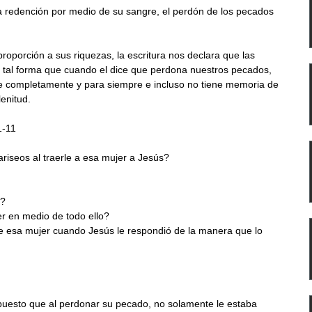
a redención por medio de su sangre, el perdón de los pecados 
oporción a sus riquezas, la escritura nos declara que las 
de tal forma que cuando el dice que perdona nuestros pecados, 
hace completamente y para siempre e incluso no tiene memoria de 
lenitud.
1-11
ariseos al traerle a esa mujer a Jesús?
r?
r en medio de todo ello?
 esa mujer cuando Jesús le respondió de la manera que lo 
puesto que al perdonar su pecado, no solamente le estaba 